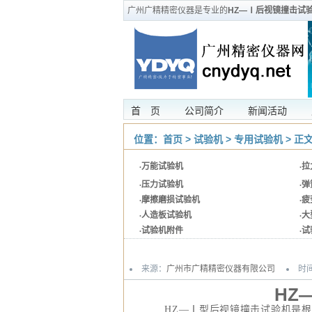
广州广精精密仪器是专业的
HZ—Ⅰ后视镜撞击试
首 页
公司简介
新闻活动
位置：
首页
>
试验机
>
专用试验机
> 正
·
万能试验机
·
拉
·
压力试验机
·
弹
·
摩擦磨损试验机
·
疲
·
人造板试验机
·
大
·
试验机附件
·
试
来源：
广州市广精精密仪器有限公司
时间
HZ
HZ
—Ⅰ型后视镜撞击试验机是根