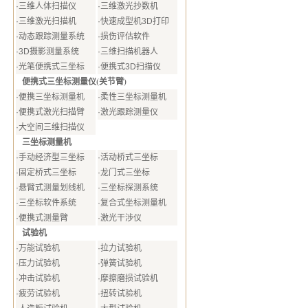
·
三维人体扫描仪
·
三维激光抄数机
·
三维激光扫描机
·
快速成型机3D打印
·
动态跟踪测量系统
·
损伤评估软件
·
3D摄影测量系统
·
三维扫描机器人
·
光笔便携式三坐标
·
便携式3D扫描仪
便携式三坐标测量仪(关节臂)
·
便携三坐标测量机
·
柔性三坐标测量机
·
便携式激光扫描臂
·
激光跟踪测量仪
·
大空间三维扫描仪
三坐标测量机
·
手动经济型三坐标
·
活动桥式三坐标
·
固定桥式三坐标
·
龙门式三坐标
·
悬臂式测量划线机
·
三坐标探测系统
·
三坐标软件系统
·
复合式坐标测量机
·
便携式测量臂
·
激光干涉仪
试验机
·
万能试验机
·
拉力试验机
·
压力试验机
·
弹簧试验机
·
冲击试验机
·
摩擦磨损试验机
·
疲劳试验机
·
扭转试验机