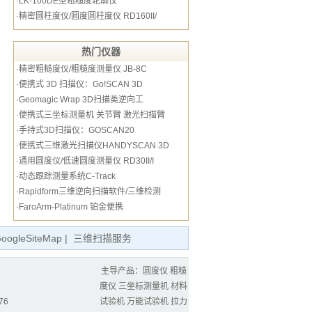
·
LK-100DE型粗糙度轮廓仪
·
精密圆柱度仪/圆度圆柱度仪 RD160II/
热门仪器
·
精密粗糙度仪/粗糙度测量仪 JB-8C
·
便携式 3D 扫描仪：Go!SCAN 3D
·
Geomagic Wrap 3D扫描类逆向工
·
便携式三坐标测量机 关节臂 激光扫描臂
·
手持式3D扫描仪：GOSCAN20
·
便携式三维激光扫描仪HANDYSCAN 3D
·
通用圆度仪/低速圆度测量仪 RD30II/I
·
动态跟踪测量系统C-Track
·
Rapidform三维逆向扫描软件/三维检测
·
FaroArm-Platinum 铂金便携
oogleSiteMap
|
三维扫描服务
主导产品：
圆度仪
粗糙
度仪
三坐标测量机
材料
76
试验机
万能试验机
拉力