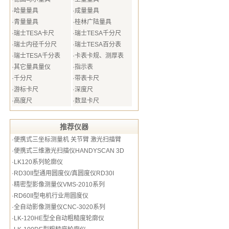
·
哈量量具
·
成量量具
·
青量量具
·
桂林广陆量具
·
瑞士TESA卡尺
·
瑞士TESA千分尺
·
瑞士内径千分尺
·
瑞士TESA百分表
·
瑞士TESA千分表
·
卡表卡规、测厚表
·
其它量具量仪
·
指示表
·
千分尺
·
带表卡尺
·
游标卡尺
·
深度尺
·
高度尺
·
数显卡尺
推荐仪器
·
便携式三坐标测量机 关节臂 激光扫描臂
·
便携式三维激光扫描仪HANDYSCAN 3D
·
LK120系列轮廓仪
·
RD30II型通用圆度仪/真圆度仪RD30I
·
精密型影像测量仪VMS-2010系列
·
RD60II型电机行业用圆度仪
·
全自动影像测量仪CNC-3020系列
·
LK-120HE型全自动粗糙度轮廓仪