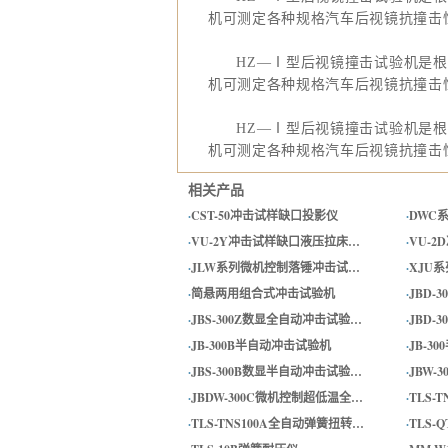
机
可测定各种规格汽车后视镜抗撞击
HZ
—Ⅰ型后视镜撞击试验机是根
机
可测定各种规格汽车后视镜抗撞击
HZ
—Ⅰ型后视镜撞击试验机是根
机
可测定各种规格汽车后视镜抗撞击
相关产品
·
CST-50冲击试样缺口投影仪
·
DWC
·
VU-2Y冲击试样缺口液压拉床…
·
VU-
·
JLW系列微机控制落锤冲击试…
·
XJU
·
简悬两用组合式冲击试验机
·
JBD-
·
JBS-300Z数显全自动冲击试验…
·
JBD-
·
JB-300B半自动冲击试验机
·
JB-3
·
JBS-300B数显半自动冲击试验…
·
JBW-
·
JBDW-300C微机控制超低温全…
·
TLS-
·
TLS-TNS100A全自动弹簧扭转…
·
TLS