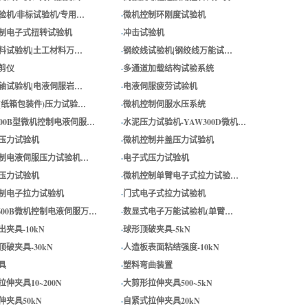
验机/非标试验机/专用…
·
微机控制环刚度试验机
制电子式扭转试验机
·
冲击试验机
料试验机|土工材料万…
·
钢绞线试验机|钢绞线万能试…
剪仪
·
多通道加载结构试验系统
轴试验机|电液伺服岩…
·
电液伺服疲劳试验机
(纸箱包装件)压力试验…
·
微机控制伺服水压系统
-600B型微机控制电液伺服…
·
水泥压力试验机-YAW300D微机…
压力试验机
·
微机控制井盖压力试验机
制电液伺服压力试验机…
·
电子式压力试验机
压力试验机
·
微机控制单臂电子式拉力试验…
制电子拉力试验机
·
门式电子式拉力试验机
-600B微机控制电液伺服万…
·
数显式电子万能试验机(单臂…
夹具-10kN
·
球形顶破夹具-5kN
破夹具-30kN
·
人造板表面粘结强度-10kN
具
·
塑料弯曲装置
伸夹具10~200N
·
大剪形拉伸夹具500~5kN
伸夹具50kN
·
自紧式拉伸夹具20kN