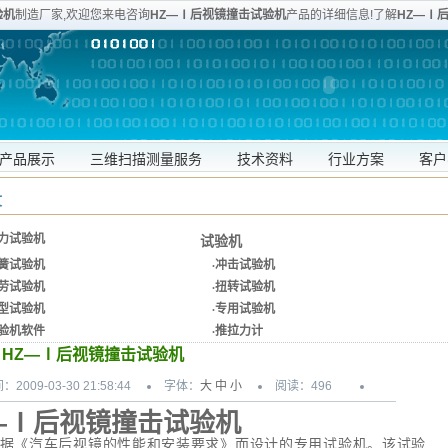
验机
制造厂家,欢迎您来电咨询
HZ—Ⅰ后视镜撞击试验机
产品的详细信息!了解
HZ—Ⅰ
务专线:020-80905357
产品展示
三维扫描测量服务
技术资料
行业方案
客户
文
力试验机
试验机
簧试验机
·
冲击试验机
劳试验机
·
扭转试验机
型试验机
·
专用试验机
验机软件
·
推拉力计
HZ—Ⅰ后视镜撞击试验机
：2009-03-30 21:58:44
字体：
大
中
小
阅读：
496
—Ⅰ后视镜撞击试验机
据《汽车后视镜的性能和安装要求》而设计的专用试验机。该试验