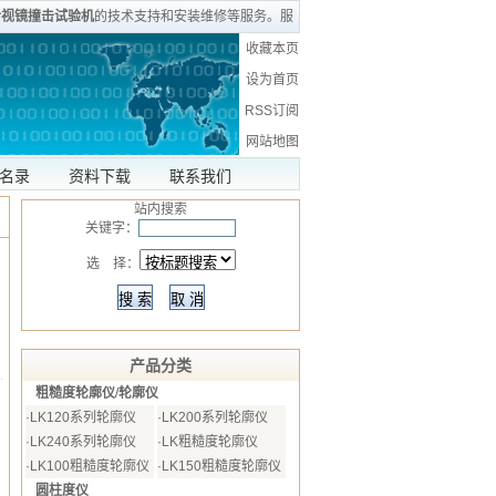
后视镜撞击试验机
的技术支持和安装维修等服务。服
收藏本页
设为首页
RSS订阅
网站地图
名录
资料下载
联系我们
站内搜索
关键字：
选 择：
产品分类
粗糙度轮廓仪/轮廓仪
·
LK120系列轮廓仪
·
LK200系列轮廓仪
·
LK240系列轮廓仪
·
LK粗糙度轮廓仪
·
LK100粗糙度轮廓仪
·
LK150粗糙度轮廓仪
圆柱度仪