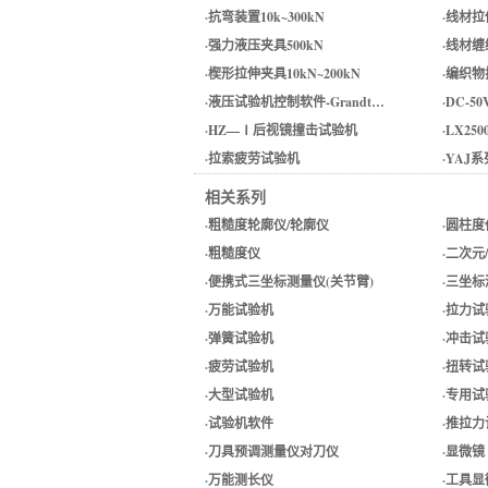
·
抗弯装置10k~300kN
·
线材拉伸
·
强力液压夹具500kN
·
线材缠绕
·
楔形拉伸夹具10kN~200kN
·
编织物拉
·
液压试验机控制软件-Grandt…
·
DC-5
·
HZ—Ⅰ后视镜撞击试验机
·
LX2
·
拉索疲劳试验机
·
YAJ
相关系列
·
粗糙度轮廓仪/轮廓仪
·
圆柱度
·
粗糙度仪
·
二次元
·
便携式三坐标测量仪(关节臂)
·
三坐标
·
万能试验机
·
拉力试
·
弹簧试验机
·
冲击试
·
疲劳试验机
·
扭转试
·
大型试验机
·
专用试
·
试验机软件
·
推拉力
·
刀具预调测量仪对刀仪
·
显微镜
·
万能测长仪
·
工具显