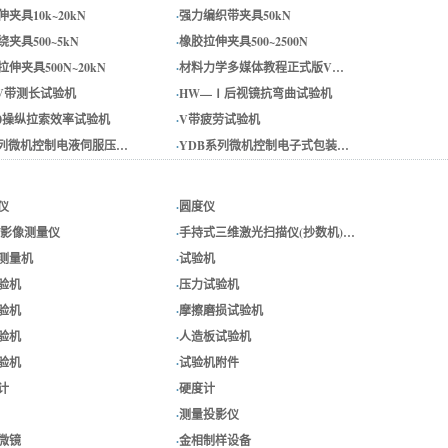
夹具10k~20kN
·
强力编织带夹具50kN
夹具500~5kN
·
橡胶拉伸夹具500~2500N
伸夹具500N~20kN
·
材料力学多媒体教程正式版V…
0V带测长试验机
·
HW—Ⅰ后视镜抗弯曲试验机
500操纵拉索效率试验机
·
V带疲劳试验机
系列微机控制电液伺服压…
·
YDB系列微机控制电子式包装…
仪
·
圆度仪
/影像测量仪
·
手持式三维激光扫描仪(抄数机)…
测量机
·
试验机
验机
·
压力试验机
验机
·
摩擦磨损试验机
验机
·
人造板试验机
验机
·
试验机附件
计
·
硬度计
·
测量投影仪
微镜
·
金相制样设备