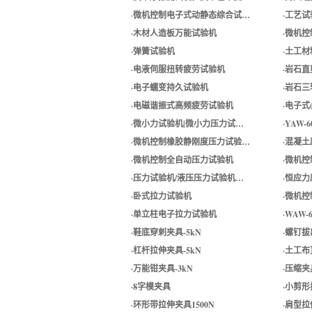
·
微机控制电子式动静态综合试…
·
工艺试
·
木材人造板万能试验机
·
微机控
·
弹簧试验机
·
土工材
·
电液伺服扭转疲劳试验机
·
岩石直
·
电子蠕变持久试验机
·
岩石三
·
电磁谐振式高频疲劳试验机
·
电子式
·
微小力试验机|微小力压力试…
·
YAW
·
微机控制橡胶静刚度压力试验…
·
混凝土
·
微机控制全自动压力试验机
·
微机控
·
压力试验机/液压压力试验机…
·
恒应力
·
卧式拉力试验机
·
微机控
·
单立柱电子拉力试验机
·
WAW
·
鞋底穿刺夹具-5kN
·
螺钉拔出
·
杠杆拉伸夹具-5kN
·
土工布顶
·
万能钳夹具-3kN
·
压缩夹
·
8字模夹具
·
小剪形拉
·
环形带拉伸夹具1500N
·
肩型拉