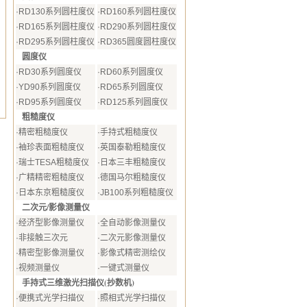
·
RD130系列圆柱度仪
·
RD160系列圆柱度仪
·
RD165系列圆柱度仪
·
RD290系列圆柱度仪
·
RD295系列圆柱度仪
·
RD365圆度圆柱度仪
圆度仪
·
RD30系列圆度仪
·
RD60系列圆度仪
·
YD90系列圆度仪
·
RD65系列圆度仪
·
RD95系列圆度仪
·
RD125系列圆度仪
粗糙度仪
·
精密粗糙度仪
·
手持式粗糙度仪
·
袖珍表面粗糙度仪
·
英国泰勒粗糙度仪
·
瑞士TESA粗糙度仪
·
日本三丰粗糙度仪
·
广精精密粗糙度仪
·
德国马尔粗糙度仪
·
日本东京粗糙度仪
·
JB100系列粗糙度仪
二次元/影像测量仪
·
经济型影像测量仪
·
全自动影像测量仪
·
非接触三次元
·
二次元影像测量仪
·
精密型影像测量仪
·
影像式精密测绘仪
·
视频测量仪
·
一键式测量仪
手持式三维激光扫描仪(抄数机)
·
便携式光学扫描仪
·
照相式光学扫描仪