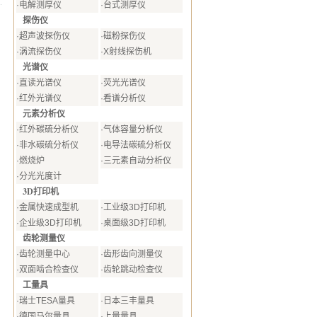
·
电解测厚仪
·
台式测厚仪
探伤仪
·
超声波探伤仪
·
磁粉探伤仪
·
涡流探伤仪
·
X射线探伤机
光谱仪
·
直读光谱仪
·
荧光光谱仪
·
红外光谱仪
·
看谱分析仪
元素分析仪
·
红外碳硫分析仪
·
气体容量分析仪
·
非水碳硫分析仪
·
电导法碳硫分析仪
·
燃烧炉
·
三元素自动分析仪
·
分光光度计
3D打印机
·
金属快速成型机
·
工业级3D打印机
·
企业级3D打印机
·
桌面级3D打印机
齿轮测量仪
·
齿轮测量中心
·
齿形齿向测量仪
·
双面啮合检查仪
·
齿轮跳动检查仪
工量具
·
瑞士TESA量具
·
日本三丰量具
·
德国马尔量具
·
上量量具