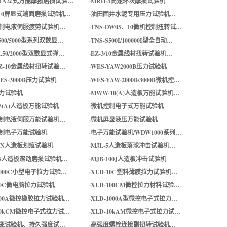
W1A立式万能摩擦磨损试验…
·
MRH-3高速环块摩损试验机
-10屏显式端面磨损试验机…
·
油田固井水泥专用压力试验机…
制电液伺服疲劳试验机…
·
TNS-DW05、10微机控制扭转试…
S500/5000型系列双数显…
·
TNS-S500I/100000I型全自动…
SL50/2000型双数显式弹…
·
EZ-3/10金属线材扭转试验机…
EZ-10金属线材扭转试验…
·
WES-YAW2000B压力试验机
YES-3000B压力试验机
·
WES-YAW-2000B/3000B微机控…
力试验机
·
MWW-10(A)人造板万能试验机…
5(A)人造板万能试验机
·
微机控制电子式万能试验机
制电液伺服万能试验机…
·
微机屏显液压万能试验机
制电子万能试验机
·
电子万能试验机/WDW1000系列…
-5N人造板划痕试验机
·
MJL-5人造板落球冲击试验机…
-5人造板滚动磨损试验机…
·
MJB-100J人造板冲击试验机
1000C小型电子拉力试验…
·
XLD-10C塑料薄膜拉力试验机…
-50C微电脑拉力试验机
·
XLD-100CM微控拉力材料试验…
-100A微控橡胶拉力试验机…
·
XLD-1000A型微控电子式拉力…
-10kCM微控电子式拉力试…
·
XLD-10kAM微控电子式拉力试…
变试验机、持久强度试…
·
高强度螺栓连接副扭转试验机…