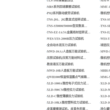
·
TLS-10B弹簧耐压仪
·
MM-
·
MRS系列四球摩擦试验机
·
MMU
·
PMJ系列脉动疲劳试验机
·
微机控
·
TNS-J01、J02数显式扭转试验…
·
TNS-
·
TNS-S50000/500000型双数显…
·
TNS-
·
TNS-EZ-1A/3A金属线材扭转试…
·
TNS-
·
WES-YES-2000B压力试验机
·
WES-
·
全自动水泥压力试验机
·
球团压
·
MWD-10(A)人造板万能试验机…
·
MWD-
·
压剪试验机|压剪万能材料试…
·
微机控
·
数显液压万能试验机
·
微机控
·
MWD-10B人造板万能试验机
·
MHH
·
QWH1000恒温恒湿露点气候箱…
·
MMG
·
XLD-1000A微控电子式拉力试…
·
XLD-
·
XLD-500CM微控拉力试验机
·
XLD
·
XLD-C微控薄膜拉力试验机
·
XLD
·
XLD-10KA微控塑料拉力试验机…
·
XLD
·
皮革摩擦测试机，皮革色牢度…
·
持久蠕