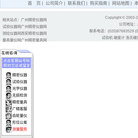
首 页
|
公司简介
|
联系我们
|
购买指南
|
网站地图
|
Copyright © 2003-
相关站点：
广州精密仪器网
公司地址：
试验仪器网
广州精密仪器网
联系电话：(020)87683529 (02
测绘仪器网
西安精密仪器网
试验机
硬度计
洛氏硬
量具量仪网
广州精密量具网
精密仪器
试验仪器
光学仪器
无损检测
精密量具
广精客服
齿轮量仪
形位公差
测量服务