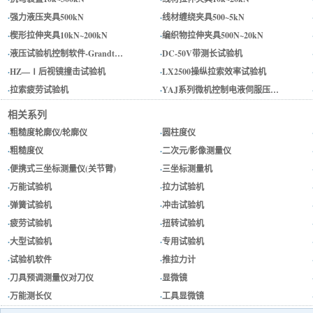
·
强力液压夹具500kN
·
线材缠绕夹具500~5kN
·
楔形拉伸夹具10kN~200kN
·
编织物拉伸夹具500N~20kN
·
液压试验机控制软件-Grandt…
·
DC-50V带测长试验机
·
HZ—Ⅰ后视镜撞击试验机
·
LX2500操纵拉索效率试验机
·
拉索疲劳试验机
·
YAJ系列微机控制电液伺服压…
相关系列
·
粗糙度轮廓仪/轮廓仪
·
圆柱度仪
·
粗糙度仪
·
二次元/影像测量仪
·
便携式三坐标测量仪(关节臂)
·
三坐标测量机
·
万能试验机
·
拉力试验机
·
弹簧试验机
·
冲击试验机
·
疲劳试验机
·
扭转试验机
·
大型试验机
·
专用试验机
·
试验机软件
·
推拉力计
·
刀具预调测量仪对刀仪
·
显微镜
·
万能测长仪
·
工具显微镜