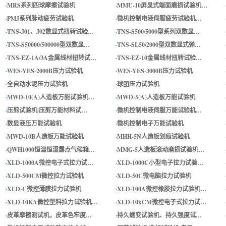
·
MRS系列四球摩擦试验机
·
MMU-10屏显式端面磨损试验机…
·
PMJ系列脉动疲劳试验机
·
微机控制电液伺服疲劳试验机…
·
TNS-J01、J02数显式扭转试验…
·
TNS-S500/5000型系列双数显…
·
TNS-S50000/500000型双数显…
·
TNS-SL50/2000型双数显式弹…
·
TNS-EZ-1A/3A金属线材扭转试…
·
TNS-EZ-10金属线材扭转试验…
·
WES-YES-2000B压力试验机
·
WES-YES-3000B压力试验机
·
全自动水泥压力试验机
·
球团压力试验机
·
MWD-10(A)人造板万能试验机…
·
MWD-5(A)人造板万能试验机
·
压剪试验机|压剪万能材料试…
·
微机控制电液伺服万能试验机…
·
数显液压万能试验机
·
微机控制电子万能试验机
·
MWD-10B人造板万能试验机
·
MHH-5N人造板划痕试验机
·
QWH1000恒温恒湿露点气候箱…
·
MMG-5人造板滚动磨损试验机…
·
XLD-1000A微控电子式拉力试…
·
XLD-1000C小型电子拉力试验…
·
XLD-500CM微控拉力试验机
·
XLD-50C微电脑拉力试验机
·
XLD-C微控薄膜拉力试验机
·
XLD-100A微控橡胶拉力试验机…
·
XLD-10KA微控塑料拉力试验机…
·
XLD-10kCM微控电子式拉力试…
·
皮革摩擦测试机，皮革色牢度…
·
持久蠕变试验机、持久强度试…