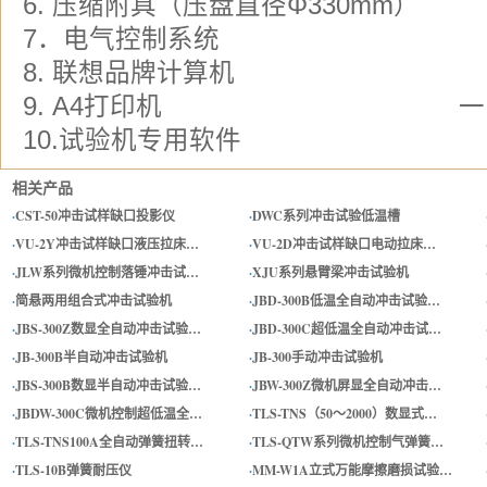
6. 压缩附具（压盘直径Φ330
7．电气控制系统 
8. 联想品牌计算机
9. A4打印机 
10.试验机专用软件 
相关产品
·
CST-50冲击试样缺口投影仪
·
DWC系列冲击试验低温槽
·
VU-2Y冲击试样缺口液压拉床…
·
VU-2D冲击试样缺口电动拉床…
·
JLW系列微机控制落锤冲击试…
·
XJU系列悬臂梁冲击试验机
·
简悬两用组合式冲击试验机
·
JBD-300B低温全自动冲击试验…
·
JBS-300Z数显全自动冲击试验…
·
JBD-300C超低温全自动冲击试…
·
JB-300B半自动冲击试验机
·
JB-300手动冲击试验机
·
JBS-300B数显半自动冲击试验…
·
JBW-300Z微机屏显全自动冲击…
·
JBDW-300C微机控制超低温全…
·
TLS-TNS（50～2000）数显式…
·
TLS-TNS100A全自动弹簧扭转…
·
TLS-QTW系列微机控制气弹簧…
·
TLS-10B弹簧耐压仪
·
MM-W1A立式万能摩擦磨损试验…