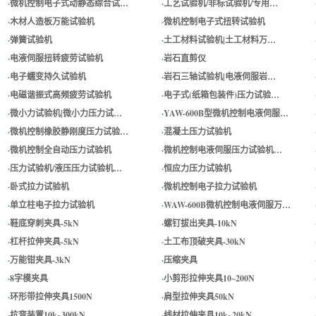
·
微机控制电子式动静态综合试…
·
工艺试验机/非标试验机/专用…
·
木材人造板万能试验机
·
微机控制电子式扭转试验机
·
弹簧试验机
·
土工材料试验机|土工材料万…
·
电液伺服扭转疲劳试验机
·
岩石直剪仪
·
电子蠕变持久试验机
·
岩石三轴试验机|电液伺服岩…
·
电磁谐振式高频疲劳试验机
·
电子式(纸箱包装件)压力试验…
·
微小力试验机|微小力压力试…
·
YAW-600B型微机控制电液伺服…
·
微机控制橡胶静刚度压力试验…
·
混凝土压力试验机
·
微机控制全自动压力试验机
·
微机控制电液伺服压力试验机…
·
压力试验机/液压压力试验机…
·
恒应力压力试验机
·
卧式拉力试验机
·
微机控制电子拉力试验机
·
单立柱电子拉力试验机
·
WAW-600B微机控制电液伺服万…
·
鞋底穿刺夹具-5kN
·
螺钉拔出夹具-10kN
·
杠杆拉伸夹具-5kN
·
土工布顶破夹具-30kN
·
万能钳夹具-3kN
·
压缩夹具
·
8字模夹具
·
小剪形拉伸夹具10~200N
·
环形带拉伸夹具1500N
·
肩型拉伸夹具50kN
·
抗弯装置10k~300kN
·
线材拉伸夹具10k~20kN