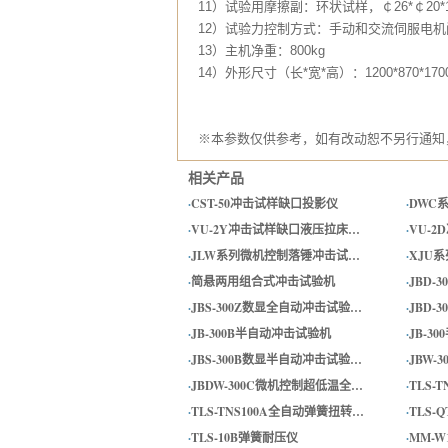
11）试验用摩擦副：环状试样，￠26*￠20*
12）试验力控制方式：手动和交流伺服电
13）主机净重：800kg
14）外形尺寸（长*宽*高）：1200*870*17
※本参数仅供参考，如有改动恕不另行通知
相关产品
·
CST-50冲击试样缺口投影仪
·
DWC
·
VU-2Y冲击试样缺口液压拉床…
·
VU-
·
JLW系列微机控制落锤冲击试…
·
XJU
·
简悬两用组合式冲击试验机
·
JBD-
·
JBS-300Z数显全自动冲击试验…
·
JBD-
·
JB-300B半自动冲击试验机
·
JB-3
·
JBS-300B数显半自动冲击试验…
·
JBW-
·
JBDW-300C微机控制超低温全…
·
TLS-
·
TLS-TNS100A全自动弹簧扭转…
·
TLS
·
TLS-10B弹簧耐压仪
·
MM-