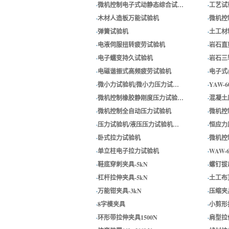
·
微机控制电子式动静态综合试…
·
工艺试
·
木材人造板万能试验机
·
微机控
·
弹簧试验机
·
土工材
·
电液伺服扭转疲劳试验机
·
岩石直
·
电子蠕变持久试验机
·
岩石三
·
电磁谐振式高频疲劳试验机
·
电子式
·
微小力试验机|微小力压力试…
·
YAW
·
微机控制橡胶静刚度压力试验…
·
混凝土
·
微机控制全自动压力试验机
·
微机控
·
压力试验机/液压压力试验机…
·
恒应力
·
卧式拉力试验机
·
微机控
·
单立柱电子拉力试验机
·
WAW
·
鞋底穿刺夹具-5kN
·
螺钉拔出
·
杠杆拉伸夹具-5kN
·
土工布顶
·
万能钳夹具-3kN
·
压缩夹
·
8字模夹具
·
小剪形拉
·
环形带拉伸夹具1500N
·
肩型拉