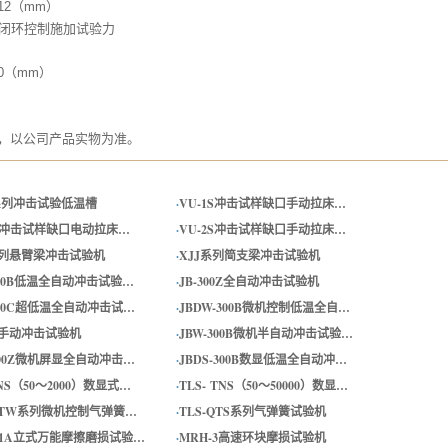
12（mm）
机闭环控制施加试验力
00（mm）
，以公司产品实物为准。
系列冲击试验低温槽
·
VU-1S冲击试样缺口手动拉床…
2D冲击试样缺口电动拉床…
·
VU-2S冲击试样缺口手动拉床…
系列悬臂梁冲击试验机
·
XJJ系列简支梁冲击试验机
300B低温全自动冲击试验…
·
JB-300Z全自动冲击试验机
300C超低温全自动冲击试…
·
JBDW-300B微机控制低温全自…
00手动冲击试验机
·
JBW-300B微机半自动冲击试验…
300Z微机屏显全自动冲击…
·
JBDS-300B数显低温全自动冲…
TNS（50～2000）数显式…
·
TLS- TNS（50～50000）数显…
-QTW系列微机控制气弹簧…
·
TLS-QTS系列气弹簧试验机
W1A立式万能摩擦磨损试验…
·
MRH-3高速环块摩损试验机