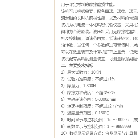
用于评定材料的摩擦磨损性能。
该机可以根据需要，配备四球、球盘、球三
润滑脂的长时抗磨损性能，以及材料的常温
该机为机电液一体化精密试验仪器，采用柱
阀均为台湾原装。液压缸采用无摩擦柱塞缸
机及控制器，调速范围宽，低速转矩大，噪
轴转数，当任何一个参数超过预置值时，对
可以在数显装置及计算机屏幕上显示，记录
该机配有高精度测量装置，可测量摩擦副磨
二、主要技术指标
1）最大试验力：10KN
2）试验力准确度：不超过±1%
3）摩擦力：1-300N
4）摩擦力准确度：不超过±2%
5）主轴转速范围：5-3000r/min
6）转速控制精度：不超过±2 r /min
7）温度显示范围：0-150℃
8）时间显示与控制范围：1s ～ 9999s （或 
9）转数显示与控制范围：1 ～ 9999999
10）数据显示记录方式：液晶显示与计算机