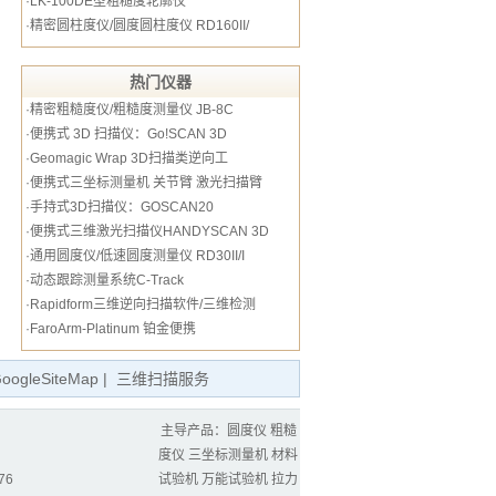
·
LK-100DE型粗糙度轮廓仪
·
精密圆柱度仪/圆度圆柱度仪 RD160II/
热门仪器
·
精密粗糙度仪/粗糙度测量仪 JB-8C
·
便携式 3D 扫描仪：Go!SCAN 3D
·
Geomagic Wrap 3D扫描类逆向工
·
便携式三坐标测量机 关节臂 激光扫描臂
·
手持式3D扫描仪：GOSCAN20
·
便携式三维激光扫描仪HANDYSCAN 3D
·
通用圆度仪/低速圆度测量仪 RD30II/I
·
动态跟踪测量系统C-Track
·
Rapidform三维逆向扫描软件/三维检测
·
FaroArm-Platinum 铂金便携
oogleSiteMap
|
三维扫描服务
主导产品：
圆度仪
粗糙
度仪
三坐标测量机
材料
76
试验机
万能试验机
拉力