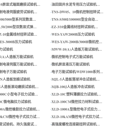
-10屏显式端面磨损试验机…
·
油田固井水泥专用压力试验机…
制电液伺服疲劳试验机…
·
TNS-DW05、10微机控制扭转试…
S500/5000型系列双数显…
·
TNS-S500I/100000I型全自动…
SL50/2000型双数显式弹…
·
EZ-3/10金属线材扭转试验机…
EZ-10金属线材扭转试验…
·
WES-YAW2000B压力试验机
YES-3000B压力试验机
·
WES-YAW-2000B/3000B微机控…
力试验机
·
MWW-10(A)人造板万能试验机…
5(A)人造板万能试验机
·
微机控制电子式万能试验机
制电液伺服万能试验机…
·
微机屏显液压万能试验机
制电子万能试验机
·
电子万能试验机/WDW1000系列…
-5N人造板划痕试验机
·
MJL-5人造板落球冲击试验机…
-5人造板滚动磨损试验机…
·
MJB-100J人造板冲击试验机
1000C小型电子拉力试验…
·
XLD-10C塑料薄膜拉力试验机…
-50C微电脑拉力试验机
·
XLD-100CM微控拉力材料试验…
-100A微控橡胶拉力试验机…
·
XLD-1000A型微控电子式拉力…
-10kCM微控电子式拉力试…
·
XLD-10kAM微控电子式拉力试…
变试验机、持久强度试…
·
高强度螺栓连接副扭转试验机…