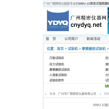
广州广精精密仪器是专业的
MMU-10屏显式端面磨
首 页
公司简介
新闻活动
位置：
首页
>
试验机
>
摩擦磨损试验机
>
·
万能试验机
·
拉
·
压力试验机
·
弹
·
摩擦磨损试验机
·
疲
·
人造板试验机
·
大
·
试验机附件
·
试
M
来源：
广州市广精精密仪器有限公司
时间
MMU-1