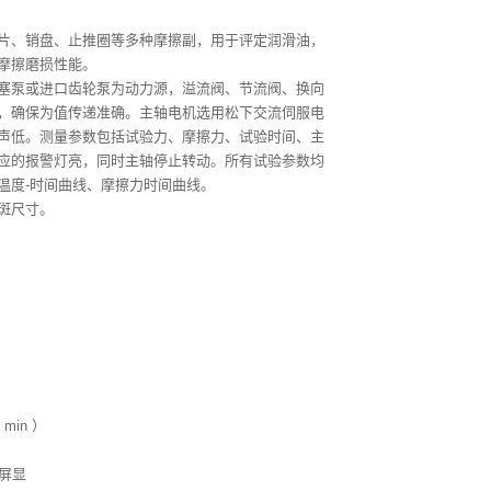
片、销盘、止推圈等多种摩擦副，用于评定润滑油，
摩擦磨损性能。
塞泵或进口齿轮泵为动力源，溢流阀、节流阀、换向
，确保为值传递准确。主轴电机选用松下交流伺服电
声低。测量参数包括试验力、摩擦力、试验时间、主
应的报警灯亮，同时主轴停止转动。所有试验参数均
温度-时间曲线、摩擦力时间曲线。
斑尺寸。
min ）
屏显