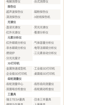
·
电解测厚仪
·
台式测厚仪
探伤仪
·
超声波探伤仪
·
磁粉探伤仪
·
涡流探伤仪
·
X射线探伤机
光谱仪
·
直读光谱仪
·
荧光光谱仪
·
红外光谱仪
·
看谱分析仪
元素分析仪
·
红外碳硫分析仪
·
气体容量分析仪
·
非水碳硫分析仪
·
电导法碳硫分析仪
·
燃烧炉
·
三元素自动分析仪
·
分光光度计
3D打印机
·
金属快速成型机
·
工业级3D打印机
·
企业级3D打印机
·
桌面级3D打印机
齿轮测量仪
·
齿轮测量中心
·
齿形齿向测量仪
·
双面啮合检查仪
·
齿轮跳动检查仪
工量具
·
瑞士TESA量具
·
日本三丰量具
·
德国马尔量具
·
上量量具