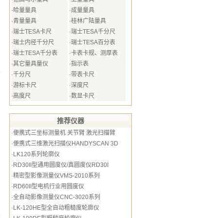
·
哈量量具
·
成量量具
·
青量量具
·
桂林广陆量具
·
瑞士TESA卡尺
·
瑞士TESA千分尺
·
瑞士内径千分尺
·
瑞士TESA百分表
·
瑞士TESA千分表
·
卡表卡规、测厚表
·
其它量具量仪
·
指示表
·
千分尺
·
带表卡尺
·
游标卡尺
·
深度尺
·
高度尺
·
数显卡尺
推荐仪器
·
便携式三坐标测量机 关节臂 激光扫描臂
·
便携式三维激光扫描仪HANDYSCAN 3D
·
LK120系列轮廓仪
·
RD30II型通用圆度仪/真圆度仪RD30I
·
精密型影像测量仪VMS-2010系列
·
RD60II型电机行业用圆度仪
·
全自动影像测量仪CNC-3020系列
·
LK-120HE型全自动粗糙度轮廓仪