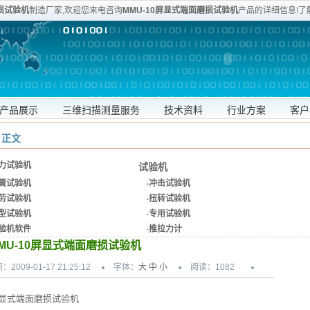
损试验机
制造厂家,欢迎您来电咨询
MMU-10屏显式端面磨损试验机
产品的详细信息!了
维修等服务。服务专线:020-80905357
产品展示
三维扫描测量服务
技术资料
行业方案
客户
 正文
力试验机
试验机
簧试验机
·
冲击试验机
劳试验机
·
扭转试验机
型试验机
·
专用试验机
验机软件
·
推拉力计
MU-10屏显式端面磨损试验机
：2009-01-17 21:25:12
字体：
大
中
小
阅读：
1082
0屏显式端面磨损试验机