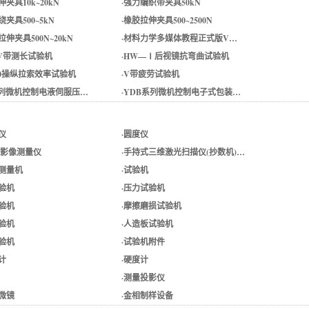
夹具10k~20kN
·
强力编织带夹具50kN
夹具500~5kN
·
橡胶拉伸夹具500~2500N
伸夹具500N~20kN
·
材料力学多媒体教程正式版V…
0V带测长试验机
·
HW—Ⅰ后视镜抗弯曲试验机
500操纵拉索效率试验机
·
V带疲劳试验机
系列微机控制电液伺服压…
·
YDB系列微机控制电子式包装…
仪
·
圆度仪
/影像测量仪
·
手持式三维激光扫描仪(抄数机)…
测量机
·
试验机
验机
·
压力试验机
验机
·
摩擦磨损试验机
验机
·
人造板试验机
验机
·
试验机附件
计
·
硬度计
·
测量投影仪
微镜
·
金相制样设备