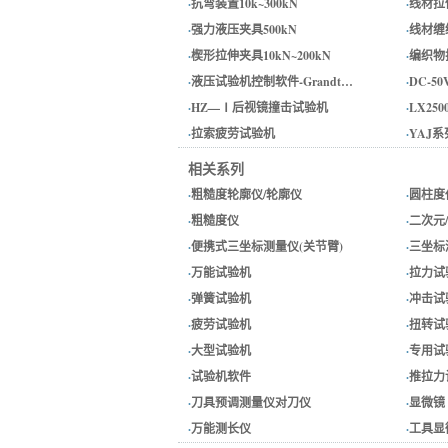
·
抗弯装置10k~300kN
·
线材拉伸
·
强力液压夹具500kN
·
线材缠绕
·
楔形拉伸夹具10kN~200kN
·
编织物拉
·
液压试验机控制软件-Grandt…
·
DC-5
·
HZ—Ⅰ后视镜撞击试验机
·
LX2
·
拉索疲劳试验机
·
YAJ
相关系列
·
粗糙度轮廓仪/轮廓仪
·
圆柱度
·
粗糙度仪
·
二次元
·
便携式三坐标测量仪(关节臂)
·
三坐标
·
万能试验机
·
拉力试
·
弹簧试验机
·
冲击试
·
疲劳试验机
·
扭转试
·
大型试验机
·
专用试
·
试验机软件
·
推拉力
·
刀具预调测量仪对刀仪
·
显微镜
·
万能测长仪
·
工具显