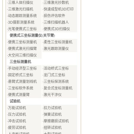
·
三维人体扫描仪
·
三维激光抄数机
·
三维激光扫描机
·
快速成型机3D打印
·
动态跟踪测量系统
·
损伤评估软件
·
3D摄影测量系统
·
三维扫描机器人
·
光笔便携式三坐标
·
便携式3D扫描仪
便携式三坐标测量仪(关节臂)
·
便携三坐标测量机
·
柔性三坐标测量机
·
便携式激光扫描臂
·
激光跟踪测量仪
·
大空间三维扫描仪
三坐标测量机
·
手动经济型三坐标
·
活动桥式三坐标
·
固定桥式三坐标
·
龙门式三坐标
·
悬臂式测量划线机
·
三坐标探测系统
·
三坐标软件系统
·
复合式坐标测量机
·
便携式测量臂
·
激光干涉仪
试验机
·
万能试验机
·
拉力试验机
·
压力试验机
·
弹簧试验机
·
冲击试验机
·
摩擦磨损试验机
·
疲劳试验机
·
扭转试验机