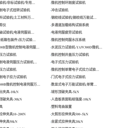
验机/非标试验机/专用…
·
微机控制环刚度试验机
制电子式扭转试验机
·
冲击试验机
料试验机|土工材料万…
·
钢绞线试验机|钢绞线万能试…
剪仪
·
多通道加载结构试验系统
轴试验机|电液伺服岩…
·
电液伺服疲劳试验机
(纸箱包装件)压力试验…
·
微机控制伺服水压系统
-600B型微机控制电液伺服…
·
水泥压力试验机-YAW300D微机…
压力试验机
·
微机控制井盖压力试验机
制电液伺服压力试验机…
·
电子式压力试验机
压力试验机
·
微机控制单臂电子式拉力试验…
制电子拉力试验机
·
门式电子式拉力试验机
-600B微机控制电液伺服万…
·
数显式电子万能试验机(单臂…
夹具-10kN
·
球形顶破夹具-5kN
破夹具-30kN
·
人造板表面粘结强度-10kN
具
·
塑料弯曲装置
伸夹具10~200N
·
大剪形拉伸夹具500~5kN
伸夹具50kN
·
自紧式拉伸夹具20kN