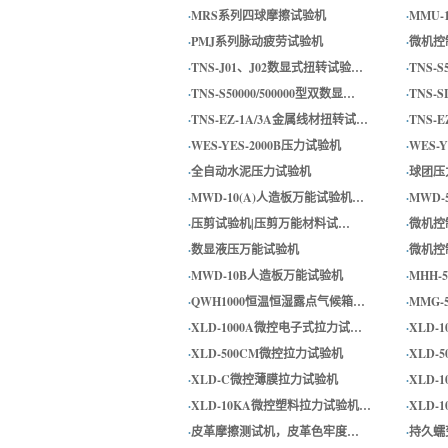
·
MRS系列四球摩擦试验机
·
MMU
·
PMJ系列脉动疲劳试验机
·
微机控
·
TNS-J01、J02数显式扭转试验…
·
TNS-
·
TNS-S50000/500000型双数显…
·
TNS-
·
TNS-EZ-1A/3A金属线材扭转试…
·
TNS-
·
WES-YES-2000B压力试验机
·
WES-
·
全自动水泥压力试验机
·
球团压
·
MWD-10(A)人造板万能试验机…
·
MWD-
·
压剪试验机|压剪万能材料试…
·
微机控
·
数显液压万能试验机
·
微机控
·
MWD-10B人造板万能试验机
·
MHH
·
QWH1000恒温恒湿露点气候箱…
·
MMG
·
XLD-1000A微控电子式拉力试…
·
XLD-
·
XLD-500CM微控拉力试验机
·
XLD
·
XLD-C微控薄膜拉力试验机
·
XLD
·
XLD-10KA微控塑料拉力试验机…
·
XLD
·
皮革摩擦测试机，皮革色牢度…
·
持久蠕