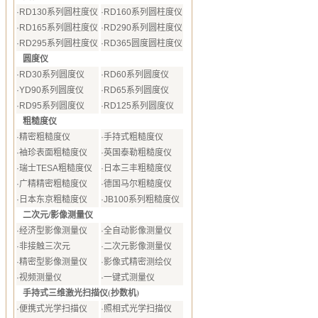
·
RD130系列圆柱度仪
·
RD160系列圆柱度仪
·
RD165系列圆柱度仪
·
RD290系列圆柱度仪
·
RD295系列圆柱度仪
·
RD365圆度圆柱度仪
圆度仪
·
RD30系列圆度仪
·
RD60系列圆度仪
·
YD90系列圆度仪
·
RD65系列圆度仪
·
RD95系列圆度仪
·
RD125系列圆度仪
粗糙度仪
·
精密粗糙度仪
·
手持式粗糙度仪
·
袖珍表面粗糙度仪
·
英国泰勒粗糙度仪
·
瑞士TESA粗糙度仪
·
日本三丰粗糙度仪
·
广精精密粗糙度仪
·
德国马尔粗糙度仪
·
日本东京粗糙度仪
·
JB100系列粗糙度仪
二次元/影像测量仪
·
经济型影像测量仪
·
全自动影像测量仪
·
非接触三次元
·
二次元影像测量仪
·
精密型影像测量仪
·
影像式精密测绘仪
·
视频测量仪
·
一键式测量仪
手持式三维激光扫描仪(抄数机)
·
便携式光学扫描仪
·
照相式光学扫描仪