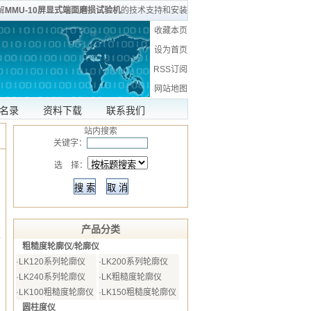
解
MMU-10屏显式端面磨损试验机
的技术支持和安装
收藏本页
设为首页
RSS订阅
网站地图
名录
资料下载
联系我们
站内搜索
关键字：
选 择：
产品分类
粗糙度轮廓仪/轮廓仪
·
LK120系列轮廓仪
·
LK200系列轮廓仪
·
LK240系列轮廓仪
·
LK粗糙度轮廓仪
·
LK100粗糙度轮廓仪
·
LK150粗糙度轮廓仪
圆柱度仪