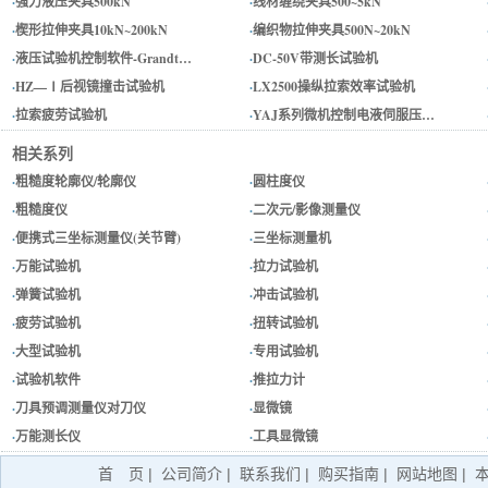
·
强力液压夹具500kN
·
线材缠绕夹具500~5kN
·
楔形拉伸夹具10kN~200kN
·
编织物拉伸夹具500N~20kN
·
液压试验机控制软件-Grandt…
·
DC-50V带测长试验机
·
HZ—Ⅰ后视镜撞击试验机
·
LX2500操纵拉索效率试验机
·
拉索疲劳试验机
·
YAJ系列微机控制电液伺服压…
相关系列
·
粗糙度轮廓仪/轮廓仪
·
圆柱度仪
·
粗糙度仪
·
二次元/影像测量仪
·
便携式三坐标测量仪(关节臂)
·
三坐标测量机
·
万能试验机
·
拉力试验机
·
弹簧试验机
·
冲击试验机
·
疲劳试验机
·
扭转试验机
·
大型试验机
·
专用试验机
·
试验机软件
·
推拉力计
·
刀具预调测量仪对刀仪
·
显微镜
·
万能测长仪
·
工具显微镜
首 页
|
公司简介
|
联系我们
|
购买指南
|
网站地图
|