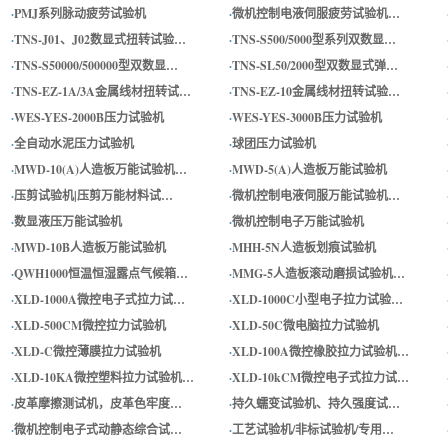
·
PMJ系列脉动疲劳试验机
·
微机控制电液伺服疲劳试验机…
·
TNS-J01、J02数显式扭转试验…
·
TNS-S500/5000型系列双数显…
·
TNS-S50000/500000型双数显…
·
TNS-SL50/2000型双数显式弹…
·
TNS-EZ-1A/3A金属线材扭转试…
·
TNS-EZ-10金属线材扭转试验…
·
WES-YES-2000B压力试验机
·
WES-YES-3000B压力试验机
·
全自动水泥压力试验机
·
球团压力试验机
·
MWD-10(A)人造板万能试验机…
·
MWD-5(A)人造板万能试验机
·
压剪试验机|压剪万能材料试…
·
微机控制电液伺服万能试验机…
·
数显液压万能试验机
·
微机控制电子万能试验机
·
MWD-10B人造板万能试验机
·
MHH-5N人造板划痕试验机
·
QWH1000恒温恒湿露点气候箱…
·
MMG-5人造板滚动磨损试验机…
·
XLD-1000A微控电子式拉力试…
·
XLD-1000C小型电子拉力试验…
·
XLD-500CM微控拉力试验机
·
XLD-50C微电脑拉力试验机
·
XLD-C微控薄膜拉力试验机
·
XLD-100A微控橡胶拉力试验机…
·
XLD-10KA微控塑料拉力试验机…
·
XLD-10kCM微控电子式拉力试…
·
皮革摩擦测试机，皮革色牢度…
·
持久蠕变试验机、持久强度试…
·
微机控制电子式动静态综合试…
·
工艺试验机/非标试验机/专用…