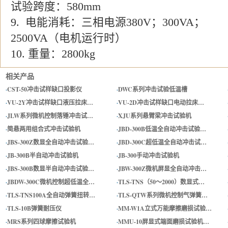
试验跨度：
580mm
9.
电能消耗：三相电源
380V
；
300VA
；
2500VA
（电机运行时）
10.
重量：
2800kg
相关产品
·
CST-50冲击试样缺口投影仪
·
DWC系列冲击试验低温槽
·
VU-2Y冲击试样缺口液压拉床…
·
VU-2D冲击试样缺口电动拉床…
·
JLW系列微机控制落锤冲击试…
·
XJU系列悬臂梁冲击试验机
·
简悬两用组合式冲击试验机
·
JBD-300B低温全自动冲击试验…
·
JBS-300Z数显全自动冲击试验…
·
JBD-300C超低温全自动冲击试…
·
JB-300B半自动冲击试验机
·
JB-300手动冲击试验机
·
JBS-300B数显半自动冲击试验…
·
JBW-300Z微机屏显全自动冲击…
·
JBDW-300C微机控制超低温全…
·
TLS-TNS（50～2000）数显式…
·
TLS-TNS100A全自动弹簧扭转…
·
TLS-QTW系列微机控制气弹簧…
·
TLS-10B弹簧耐压仪
·
MM-W1A立式万能摩擦磨损试验…
·
MRS系列四球摩擦试验机
·
MMU-10屏显式端面磨损试验机…