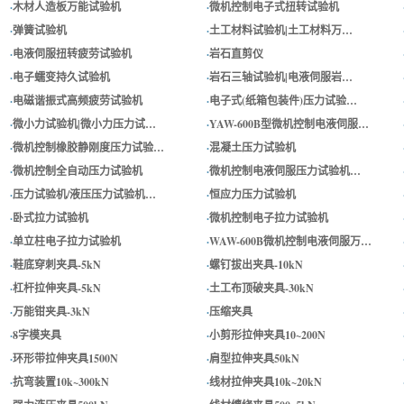
·
木材人造板万能试验机
·
微机控制电子式扭转试验机
·
弹簧试验机
·
土工材料试验机|土工材料万…
·
电液伺服扭转疲劳试验机
·
岩石直剪仪
·
电子蠕变持久试验机
·
岩石三轴试验机|电液伺服岩…
·
电磁谐振式高频疲劳试验机
·
电子式(纸箱包装件)压力试验…
·
微小力试验机|微小力压力试…
·
YAW-600B型微机控制电液伺服…
·
微机控制橡胶静刚度压力试验…
·
混凝土压力试验机
·
微机控制全自动压力试验机
·
微机控制电液伺服压力试验机…
·
压力试验机/液压压力试验机…
·
恒应力压力试验机
·
卧式拉力试验机
·
微机控制电子拉力试验机
·
单立柱电子拉力试验机
·
WAW-600B微机控制电液伺服万…
·
鞋底穿刺夹具-5kN
·
螺钉拔出夹具-10kN
·
杠杆拉伸夹具-5kN
·
土工布顶破夹具-30kN
·
万能钳夹具-3kN
·
压缩夹具
·
8字模夹具
·
小剪形拉伸夹具10~200N
·
环形带拉伸夹具1500N
·
肩型拉伸夹具50kN
·
抗弯装置10k~300kN
·
线材拉伸夹具10k~20kN