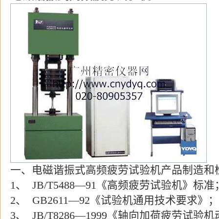
一、电磁谐振式高频疲劳试验机产品制造和
1
、
JB/T5488
—
91
《高频疲劳试验机》标准
2
、
GB2611
—
92
《试验机通用技术要求》；
3
、
JB/T8286
—
1999
《轴向加荷疲劳试验机