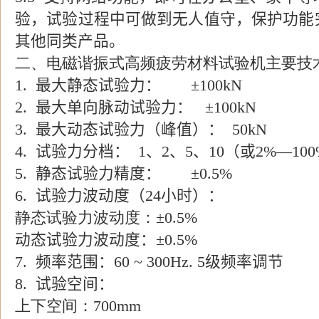
验，试验过程中可做到无人值守，保护功能
其他同类产品。
二、电磁谐振式高频疲劳
材料试验机
主要技
1.
最大静态试验力：
±
100kN
2.
最大单向脉动试验力：
±
100kN
3.
最大动态试验力（峰值）：
50kN
4.
试验力分档：
1
、
2
、
5
、
10
（或
2%
—
100
5.
静态试验力精度：
±
0.5%
6.
试验力波动度（
24
小时）：
静态试验力波动度：±
0.5%
动态试验力波动度：
±
0.5%
7.
频率范围：
60 ~ 300Hz. 5
级频率调节
8.
试验空间：
上下空间：
700mm