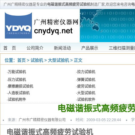
广州广精精密仪器是专业的
电磁谐振式高频疲劳试验机
制造厂家,欢迎您来电咨询
电
务。服
首 页
公司简介
新闻活动
产品展示
三维扫描测量
位置：
首页
>
试验机
>
大型试验机
> 正文
·
万能试验机
·
拉力试验机
·
压力试验机
·
弹簧试验机
·
摩擦磨损试验机
·
疲劳试验机
·
人造板试验机
·
大型试验机
·
试验机附件
·
试验机软件
电磁谐振式高频疲
来源：
广州市广精精密仪器有限公司
时间：2009-03-05 22:28:44
字
电磁谐振式高频疲劳试验机