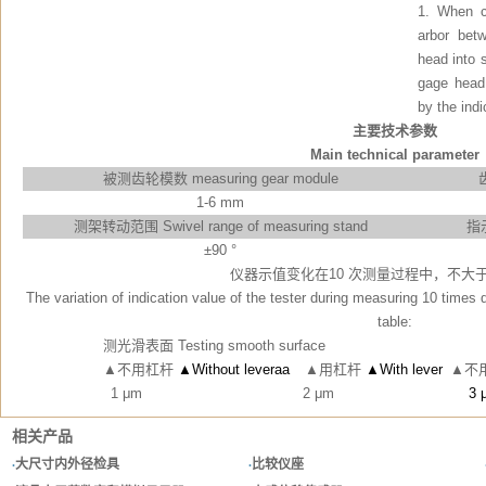
1. When c
arbor betw
head into s
gage head 
by the indi
主要技术参数
Main technical parameter
被测齿轮模数
measuring gear module
1-6 mm
测架转动范围
Swivel range of measuring stand
指
±90 °
仪器示值变化在10 次测量过程中，不大
The variation of indication value of the tester during measuring 10 times
table:
aaaaaaaaa a
测光滑表面
Testing smooth surface
aaaaaaaaaa
▲不用杠杆
▲Without leveraa
aa
▲用杠杆
▲With lever
a
▲不
aaaaaaaaaga
1 μm
aaaaaaaaaa
aaaaaaaaaa
2 μm
aaaaaaa
aaaaaaaaa
3 
相关产品
·
大尺寸内外径检具
·
比较仪座