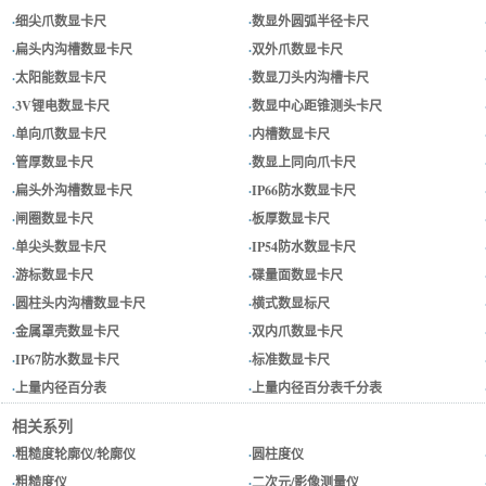
·
细尖爪数显卡尺
·
数显外圆弧半径卡尺
·
扁头内沟槽数显卡尺
·
双外爪数显卡尺
·
太阳能数显卡尺
·
数显刀头内沟槽卡尺
·
3V锂电数显卡尺
·
数显中心距锥测头卡尺
·
单向爪数显卡尺
·
内槽数显卡尺
·
管厚数显卡尺
·
数显上同向爪卡尺
·
扁头外沟槽数显卡尺
·
IP66防水数显卡尺
·
闸圈数显卡尺
·
板厚数显卡尺
·
单尖头数显卡尺
·
IP54防水数显卡尺
·
游标数显卡尺
·
碟量面数显卡尺
·
圆柱头内沟槽数显卡尺
·
横式数显标尺
·
金属罩壳数显卡尺
·
双内爪数显卡尺
·
IP67防水数显卡尺
·
标准数显卡尺
·
上量内径百分表
·
上量内径百分表千分表
相关系列
·
粗糙度轮廓仪/轮廓仪
·
圆柱度仪
·
粗糙度仪
·
二次元/影像测量仪