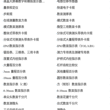
·
液晶大屏幕数字和模拟显示器…
·
电感位移传感器
·
量表检定仪
·
快速电子卡规
·
步距规
·
数显测厚表
·
在线测量数显方表
·
横式数显卡表
·
横式数显测厚表
·
微型三用数显卡表
·
整体式带表外卡规
·
分体式可换测头带表内卡规
·
分体式可换测头带表外卡规
·
分体式大量程带表外卡规
·
IP65数显指示表
·
IP65数显指示表（TOL/ABS)
·
锯齿表、三维表、三用卡表
·
测力专用表及测硬专用表
·
涨置式内径指示表
·
护桥式内径指示表
·
大量程百分表
·
杠杆齿轮比较仪
·
3mm 量程百分表
·
其他量程百分表
·
10mm 量程百分表
·
圆形数显指示表
·
数显指示表（C类）
·
方（矩形）数显指示表
·
0-30mm 数显指示表
·
0-10mm 数显指示表
·
单尖头数显千分尺
·
数显花键千分尺
·
数显测微头
·
台式数显千分尺
·
三爪内径千分尺
·
测微头