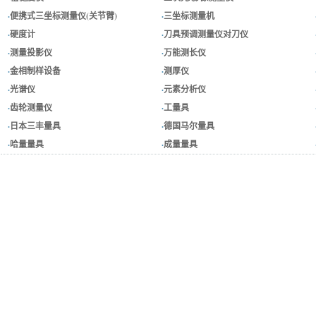
·
便携式三坐标测量仪(关节臂)
·
三坐标测量机
·
硬度计
·
刀具预调测量仪对刀仪
·
测量投影仪
·
万能测长仪
·
金相制样设备
·
测厚仪
·
光谱仪
·
元素分析仪
·
齿轮测量仪
·
工量具
·
日本三丰量具
·
德国马尔量具
·
哈量量具
·
成量量具