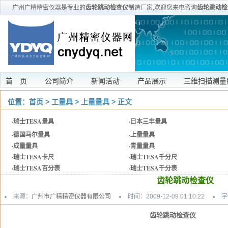
广州广精精密仪器是专业的
齿轮跳动检查仪
制造厂家,欢迎您来电咨询
齿轮跳动检
首 页
公司简介
新闻活动
产品展示
三维扫描测量
位置：
首页
>
工量具
>
上量量具
> 正文
·
瑞士TESA量具
·
日本三丰量具
·
德国马尔量具
·
上量量具
·
成量量具
·
青量量具
·
瑞士TESA卡尺
·
瑞士TESA千分尺
·
瑞士TESA百分表
·
瑞士TESA千分表
齿轮跳动检查仪
来源：
广州市广精精密仪器有限公司
时间：2009-12-09 01:10:22
字
齿轮跳动检查仪