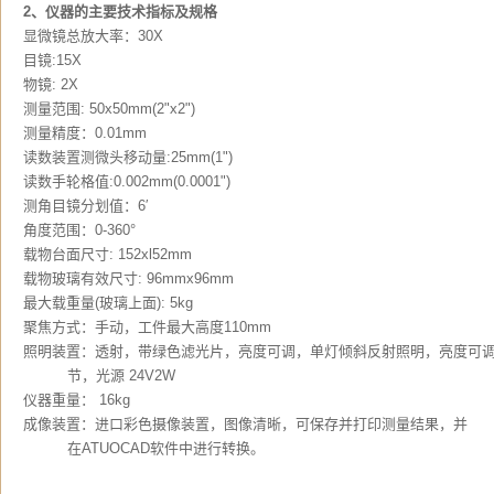
2、仪器的主要技术指标及规格
显微镜总放大率：30X
目镜:15X
物镜: 2X
测量范围: 50x50mm(2"x2")
测量精度：0.01mm
读数装置测微头移动量:25mm(1")
读数手轮格值:0.002mm(0.0001")
测角目镜分划值：6′
角度范围：0-360°
载物台面尺寸: 152xl52mm
载物玻璃有效尺寸: 96mmx96mm
最大载重量(玻璃上面): 5kg
聚焦方式：手动，工件最大高度110mm
照明装置：透射，带绿色滤光片，亮度可调，单灯倾斜反射照明，亮度可
节，光源 24V2W
仪器重量： 16kg
成像装置：进口彩色摄像装置，图像清晰，可保存并打印测量结果，并
在ATUOCAD软件中进行转换。