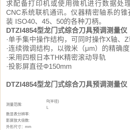
求配备打印机或使用微机进行数据处理
CNC系统联机通讯。仪器精密轴系的锥孔
装 ISO40、45、50的各种刀柄。
DTZI4854型龙门式综合刀具预调测
·单手集中操作结构，可同时操作X轴、
·连续微调结构，以微米（μm）的精确
·采用四根日本THK精密滚动导轨
·投影屏直径Φ150mm
DTZI4854型龙门式综合刀具预调测量
R(半径)
测量范围:
L
数显表分辨率:
影屏放大倍数:
外形尺寸：mm