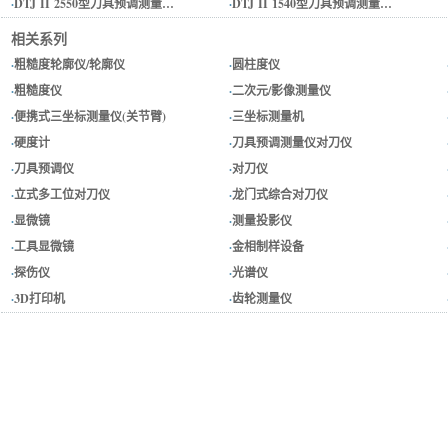
·
DTJ II 2550型刀具预调测量…
·
DTJ II 1540型刀具预调测量…
相关系列
·
粗糙度轮廓仪/轮廓仪
·
圆柱度仪
·
粗糙度仪
·
二次元/影像测量仪
·
便携式三坐标测量仪(关节臂)
·
三坐标测量机
·
硬度计
·
刀具预调测量仪对刀仪
·
刀具预调仪
·
对刀仪
·
立式多工位对刀仪
·
龙门式综合对刀仪
·
显微镜
·
测量投影仪
·
工具显微镜
·
金相制样设备
·
探伤仪
·
光谱仪
·
3D打印机
·
齿轮测量仪