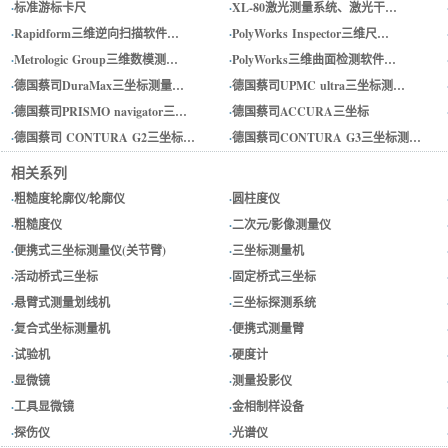
·
标准游标卡尺
·
XL-80激光测量系统、激光干…
·
Rapidform三维逆向扫描软件…
·
PolyWorks Inspector三维尺…
·
Metrologic Group三维数模测…
·
PolyWorks三维曲面检测软件…
·
德国蔡司DuraMax三坐标测量…
·
德国蔡司UPMC ultra三坐标测…
·
德国蔡司PRISMO navigator三…
·
德国蔡司ACCURA三坐标
·
德国蔡司 CONTURA G2三坐标…
·
德国蔡司CONTURA G3三坐标测…
相关系列
·
粗糙度轮廓仪/轮廓仪
·
圆柱度仪
·
粗糙度仪
·
二次元/影像测量仪
·
便携式三坐标测量仪(关节臂)
·
三坐标测量机
·
活动桥式三坐标
·
固定桥式三坐标
·
悬臂式测量划线机
·
三坐标探测系统
·
复合式坐标测量机
·
便携式测量臂
·
试验机
·
硬度计
·
显微镜
·
测量投影仪
·
工具显微镜
·
金相制样设备
·
探伤仪
·
光谱仪