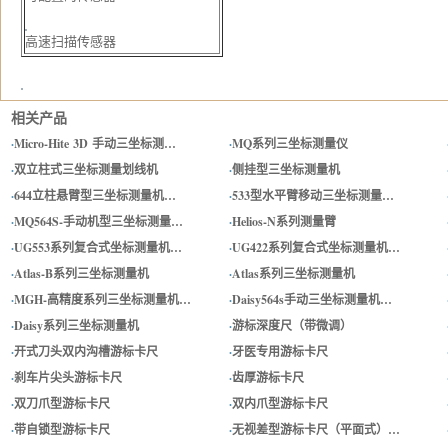
高速扫描传感器
相关产品
·
Micro-Hite 3D 手动三坐标测…
·
MQ系列三坐标测量仪
·
双立柱式三坐标测量划线机
·
侧挂型三坐标测量机
·
644立柱悬臂型三坐标测量机…
·
533型水平臂移动三坐标测量…
·
MQ564S-手动机型三坐标测量…
·
Helios-N系列测量臂
·
UG553系列复合式坐标测量机…
·
UG422系列复合式坐标测量机…
·
Atlas-B系列三坐标测量机
·
Atlas系列三坐标测量机
·
MGH-高精度系列三坐标测量机…
·
Daisy564s手动三坐标测量机…
·
Daisy系列三坐标测量机
·
游标深度尺（带微调）
·
开式刀头双内沟槽游标卡尺
·
牙医专用游标卡尺
·
刹车片尖头游标卡尺
·
齿厚游标卡尺
·
双刀爪型游标卡尺
·
双内爪型游标卡尺
·
带自锁型游标卡尺
·
无视差型游标卡尺（平面式）…