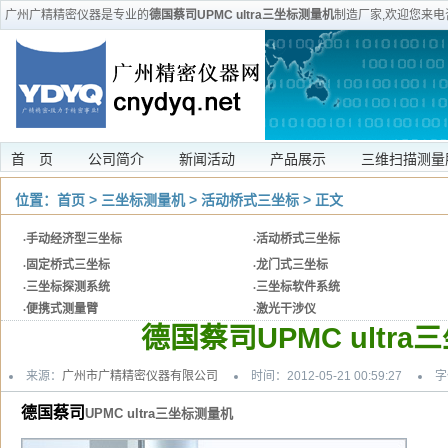
广州广精精密仪器是专业的
德国蔡司UPMC ultra三坐标测量机
制造厂家,欢迎您来电
支持和安装维修等服
首 页
公司简介
新闻活动
产品展示
三维扫描测量
位置：
首页
>
三坐标测量机
>
活动桥式三坐标
> 正文
·
手动经济型三坐标
·
活动桥式三坐标
·
固定桥式三坐标
·
龙门式三坐标
·
三坐标探测系统
·
三坐标软件系统
·
便携式测量臂
·
激光干涉仪
德国蔡司UPMC ultr
来源：
广州市广精精密仪器有限公司
时间：2012-05-21 00:59:27
字
德国蔡司
UPMC ultra三坐标测量机